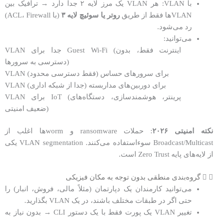
با VLAN: هر VLAN یک مرز لایه ۲ جدا دارد → ترافیک بین
VLANها فقط از طریق
روتر یا سوئیچ لایه ۳
(با ACL، Firewall)
رد می‌شود.
می‌توانید:
VLAN جدا برای Guest Wi-Fi (اینترنت فقط، بدون
دسترسی به سرورها)
VLAN برای سرورهای حساس (فقط دسترسی محدود)
VLAN برای دوربین‌های مداربسته (جدا از شبکه اداری)
VLAN برای IoT (پرینتر، هوشمندسازی، دستگاه‌های
ضعیف امنیتی)
نکته امنیتی ۲۰۲۶
: حملات ransomware و wormها اغلب از
Broadcast/Multicast سوءاستفاده می‌کنند. VLAN segmentation یکی
از لایه‌های پایه Zero Trust است.
گروه‌بندی منطقی بدون توجه به مکان فیزیکی
می‌توانید کارمندان یک دپارتمان (مثلاً مالی، فروش، انبار) را
حتی اگر در طبقات مختلف باشند، در یک VLAN بگذارید.
تغییر VLAN یک پورت فقط با یک دستور CLI → بدون نیاز به