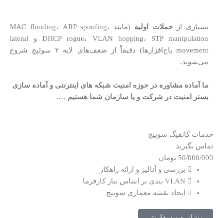
بسیاری از
حملات اولیه
(مانند MAC flooding، ARP spoofing،
DHCP rogue، VLAN hopping، STP manipulation و lateral
movement باج‌افزارها) دقیقاً از ضعف‌های لایه ۲ سوئیچ شروع
می‌شوند.
ما آماده مشاوره در حوزه امنیت شبکه های اینترنتی و آماده سازی
بستر امنیت در شرکت و یا سازمان شما هستیم ….
خدمات کانفیگ سوییچ
تماس بگیرید
50/000/000
تومان
بررسی و آنالیز و ارائه راهکار
VLAN بندی بر اساس نیاز کارفرما
ایجاد نقشه معماری سوییچ
مشاوره و سفارش