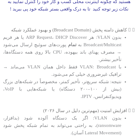
هستید که چگونه اینترنت محلی کسب و کار خود را کنترل نمایید به
نکات زیر توجه کنید تا به درک واقعی بستر شبکه خود پی ببرید !
کاهش دامنه پخش (Broadcast Domain) و بهبود عملکرد شبکه
بدون VLAN: هر ARP Request، DHCP Discover یا هر فریم
Broadcast/Multicast به
تمام
پورت‌های سوئیچ ارسال می‌شود
→ مصرف پهنای باند بیهوده، CPU بالا روی همه دستگاه‌ها،
تأخیر بیشتر.
با VLAN: Broadcast فقط داخل همان VLAN می‌ماند →
ترافیک غیرضروری خیلی کم می‌شود.
نتیجه: شبکه سریع‌تر، تأخیر کمتر، مخصوصاً در شبکه‌های بزرگ
(بیش از ۱۰۰–۲۰۰ دستگاه) یا شبکه‌هایی با VoIP،
ویدیوکنفرانس، IPTV.
افزایش امنیت (مهم‌ترین دلیل در سال ۲۰۲۶)
بدون VLAN: اگر یک دستگاه آلوده شود (بدافزار،
ransomware)، به راحتی می‌تواند به تمام شبکه پخش شود
(Lateral Movement آسان).