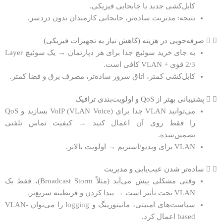
کابل‌کشی جدید یا جابجایی فیزیکی.
نتیجه: مدیریت ساده‌تر، جابجایی کارمندان بدون دردسر.
صرفه‌جویی در هزینه (کاهش نیاز به تجهیزات فیزیکی)
به جای خرید سوئیچ جدا برای هر دپارتمان → یک سوئیچ Layer
2/3 قوی + VLAN کافی است.
کابل‌کشی کمتر، اتاق سرور ساده‌تر، مصرف برق و فضا کمتر.
پشتیبانی بهتر از QoS و اولویت‌بندی ترافیک
می‌توانید VLAN جدا برای VoIP (VLAN Voice) بسازید و QoS
را فقط روی آن اعمال کنید → کیفیت تماس تلفنی
تضمین‌شده.
VLAN برای ویدیو/استریم → اولویت بالاتر.
ساده‌تر شدن عیب‌یابی و مدیریت
وقتی مشکلی پیش می‌آید (مثلاً Broadcast Storm)، فقط یک
VLAN تحت تأثیر است → پیدا کردن و قرنطینه سریع‌تر.
سیاست‌های امنیتی، مانیتورینگ و logging را می‌توان VLAN-
based اعمال کرد.