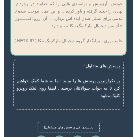
خودش، آرزویش و توانمندی هایی را که خداوند در وجودش
نهاده، را جدی گرفته و باور کرده… و این ایمان موجب شده تا
قدمی برای عملی شدنِ ایده اش بردارد… آن آرزو اکنـــــــون
« آژانس دیجیتال مارکتینگ نتکا » نام دارد .
حامد نوری ، بنیانگذار گروه دیجیتال مارکتینگ نتکا ( NETK.IR )
پرسش های متداول !
پر تکرارترین پرسش ها را ببینید ؛ ما به شما کمک خواهیم
کرد تا به جواب سوالاتتان برسید . لطفا روی لینک روبرو
کلیک نمایید .
دیــــدن کل پرسش های متداول