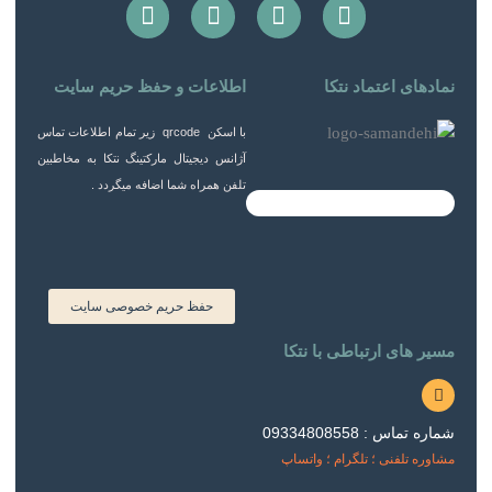
F
W
T
I
a
h
e
n
c
a
l
s
e
t
e
t
نمادهای اعتماد نتکا
اطلاعات و حفظ حریم سایت
b
s
g
a
o
a
r
g
با اسکن qrcode زیر تمام اطلاعات تماس
o
p
a
r
آژانس دیجیتال مارکتینگ نتکا به مخاطبین
k
p
m
a
تلفن همراه شما اضافه میگردد .
m
حفظ حریم خصوصی سایت
مسیر های ارتباطی با نتکا
شماره تماس : 09334808558
مشاوره تلفنی ؛ تلگرام ؛ واتساپ