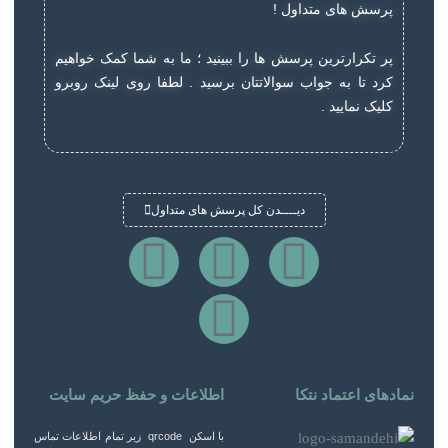
پرسش های متداول !
پر تکرارترین پرسش ها را ببینید ؛ ما به شما کمک خواهیم
کرد تا به جواب سوالاتتان برسید . لطفا روی لینک روبرو
کلیک نمایید .
دیــــدن کل پرسش های متداول
W
T
F
I
h
e
a
n
a
c
l
s
t
e
e
t
نمادهای اعتماد نتکا
اطلاعات و حفظ حریم سایت
با اسکن qrcode زیر تمام اطلاعات تماس