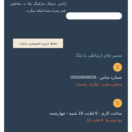
s
g
b
a
آژانس دیجیتال مارکتینگ نتکا به مخاطبین
تلفن همراه شما اضافه میگردد .
a
o
r
g
p
o
a
r
p
m
k
a
حفظ حریم خصوصی سایت
مسیر های ارتباطی با نتکا
m
شماره تماس : 09334808558
مشاوره تلفنی ؛ تلگرام ؛ واتساپ
ساعت کاری : 8 لغایت 18 شنبه ؛ چهارشنبه
پنج شنبه ها : 8 لغایت 14