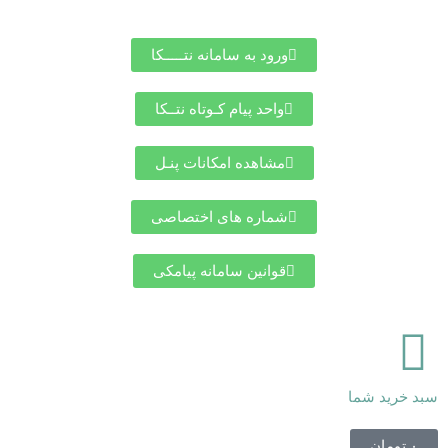
ورود به سامانه نتـــــکا
واحد پیام کـوتاه نتــکا
مشاهده امکانات پنـل
شماره های اختصاصی
قوانین سامانه پیامکی
سبد خرید شما
س
۰
تومان