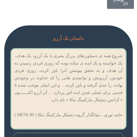
ب
0
د
خ
ر
ی
د
داستان یک آرزو
شروع همه ی دستاوردهای بزرگِ بشری با یک آرزو، یک هدف،
یک خواسته و یک ایده ی ساده بوده که روزی فردی رسیدن به
آن هدف و به تحقق پیوستنِ آنرا باور کرده، روزی فردی
خودش، آرزویش و توانمندی هایی را که خداوند در وجودش
نهاده، را جدی گرفته و باور کرده… و این ایمان موجب شده تا
قدمی برای عملی شدنِ ایده اش بردارد… آن آرزو اکنـــــــون
« آژانس دیجیتال مارکتینگ نتکا » نام دارد .
حامد نوری ، بنیانگذار گروه دیجیتال مارکتینگ نتکا ( NETK.IR )