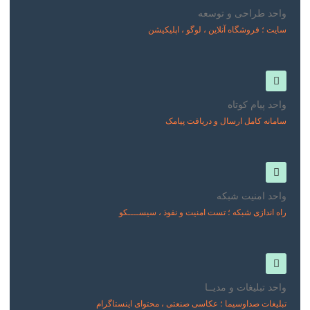
واحد طراحی و توسعه
سایت ؛ فروشگاه آنلاین ، لوگو ، اپلیکیشن
واحد پیام کوتاه
سامانه کامل ارسال و دریافت پیامک
واحد امنیت شبکه
راه اندازی شبکه ؛ تست امنیت و نفوذ ، سیســــکو
واحد تبلیغات و مدیــا
تبلیغات صداوسیما ؛ عکاسی صنعتی ، محتوای اینستاگرام